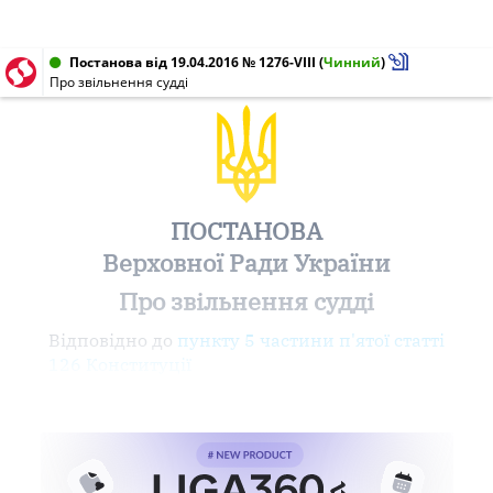
Постанова від 19.04.2016 № 1276-VIII
(
Чинний
)
Про звільнення судді
ПОСТАНОВА
Верховної Ради України
Про звільнення судді
Відповідно до
пункту 5 частини п'ятої статті
126 Конституції