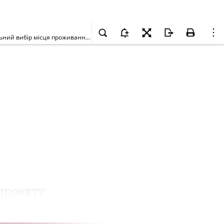
Про направлення на повторне друге читання проекту Закону України про внесення змін до Закону України "Про свободу пересування та вільний вибір місця проживання в Україні"
проекту