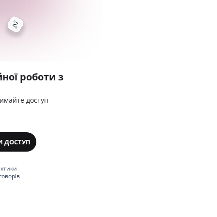
ної роботи з
римайте доступ
И ДОСТУП
актики
говорів