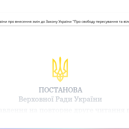
ПОСТАНОВА
Верховної Ради України
авлення на повторне друге читання 