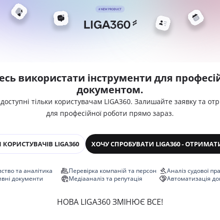
есь використати інструменти для професій
документом.
 доступні тільки користувачам LIGA360. Залишайте заявку та от
для професійної роботи прямо зараз.
 КОРИСТУВАЧІВ LIGA360
ХОЧУ СПРОБУВАТИ LIGA360 - ОТРИМАТ
ство та аналітика
Перевірка компаній та персон
Аналіз судової пр
ивні документи
Медіааналіз та репутація
Автоматизація до
НОВА LIGA360 ЗМІНЮЄ ВСЕ!