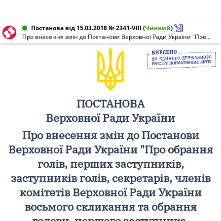
Постанова від 15.03.2018 № 2341-VIII
(
Чинний
)
Про внесення змін до Постанови Верховної Ради України "Про обрання голів, перших заступників, заступників голів, секретарів, членів комітетів Верховної Ради України восьмого скликання та обрання голови, першого заступника, заступників голови, секретаря та членів Спеціальної контрольної комісії Верховної Ради України з питань приватизації"