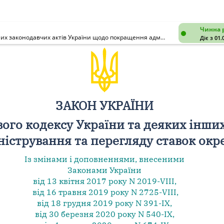
Чинна 
Про внесення змін до Податкового кодексу України та деяких інших законодавчих актів України щодо покращення адміністрування та перегляду ставок окремих податків і зборів
Діє з 01.