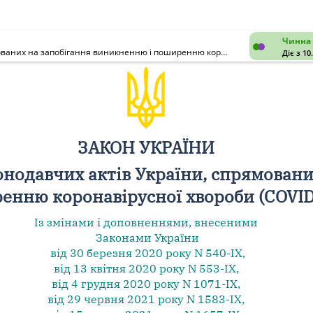
Чинна 
Про внесення змін до деяких законодавчих актів України, спрямованих на запобігання виникненню і поширенню коронавірусної хвороби (COVID-19)
Діє з 10