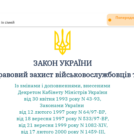
Попередн
їх сімей