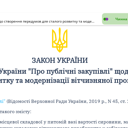
Чинна 
Про внесення змін до Закону України "Про публічні закупівлі" щодо створення передумов для сталого розвитку та модернізації вітчизняної промисловості