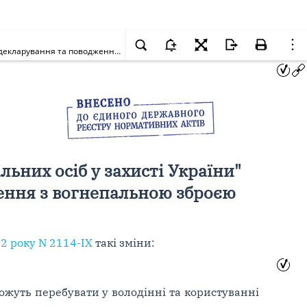
Про внесення змін до Закону України "Про забезпечення участі цивільних осіб у захисті України" щодо вдосконалення порядку отримання, декларування та поводження з вогнепальною зброєю