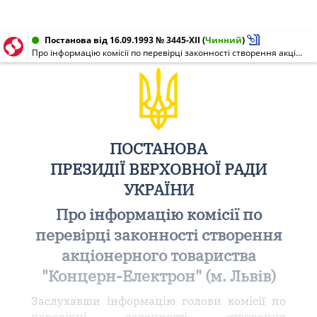
Постанова від 16.09.1993 № 3445-XII
(
Чинний
)
Про інформацію комісії по перевірці законності створення акціонерного товариства "Концерн-Електрон" (м. Львів)
ПОСТАНОВА
ПРЕЗИДІЇ ВЕРХОВНОЇ РАДИ
УКРАЇНИ
Про інформацію комісії по
перевірці законності створення
акціонерного товариства
"Концерн-Електрон" (м. Львів)
Заслухавши інформацію голови комісії по
перевірці законності створення