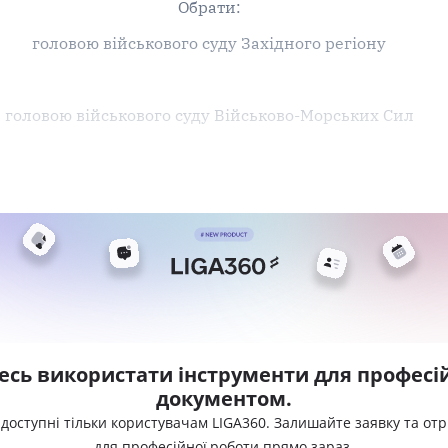
Обрати:
головою військового суду Західного регіону
головою військового суду Військово-Морських Сил
есь використати інструменти для професій
документом.
 доступні тільки користувачам LIGA360. Залишайте заявку та от
для професійної роботи прямо зараз.