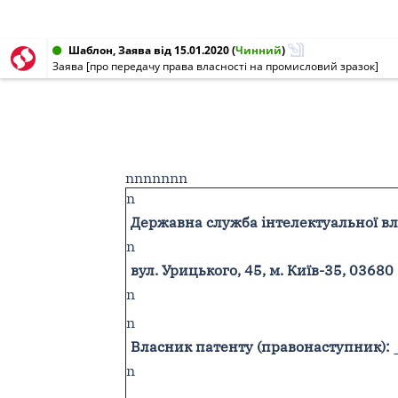
Шаблон, Заява від 15.01.2020
(
Чинний
)
Заява [про передачу права власності на промисловий зразок]
nnnnnnn
n
Державна служба інтелектуальної вл
n
вул. Урицького, 45, м. Київ-35, 03680
n
n
Власник патенту (правонаступник):
n