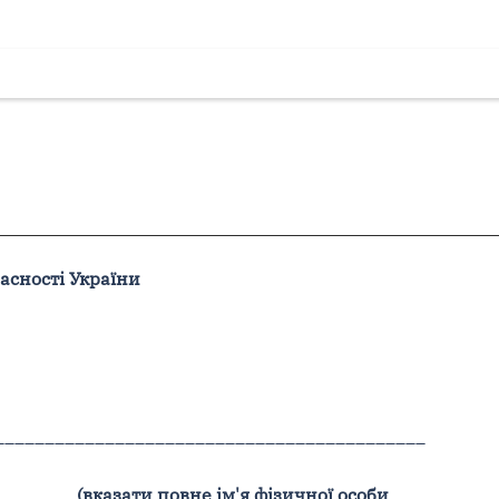
асності України
___________________________________________
(вказати повне ім'я фізичної особи