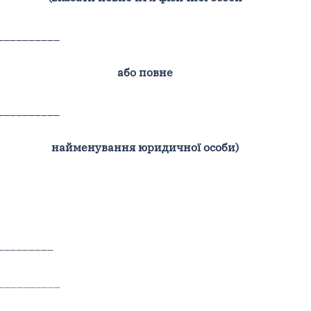
__________
або повне
__________
найменування юридичної особи)
_________
__________