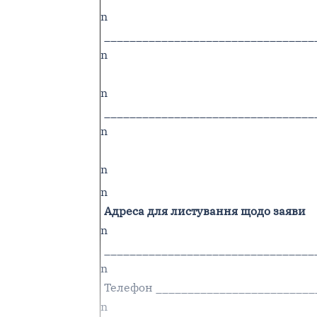
n
_________________________________
n
n
_________________________________
n
n
n
Адреса для листування щодо заяви
n
_________________________________
n
Телефон _________________________
n