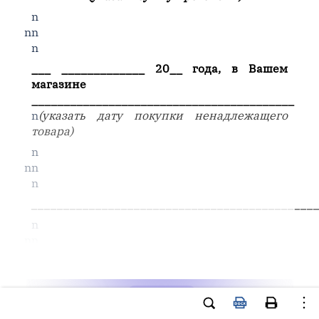
n
nn
n
___ _____________ 20__ года, в Вашем
магазине
_________________________________________
n
(указать дату покупки ненадлежащего
товара)
n
nn
n
____________________________________________
n
nn