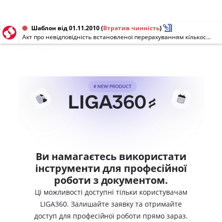
Шаблон від 01.11.2010
(
Втратив чинність
)
Акт про невідповідність встановленої перерахуванням кількості виборчих бюлетенів для голосування з виборів депутатів в одномандатному виборчому окрузі та кількості виборчих бюлетенів, переданих дільничній виборчій комісії виборчої дільниці
undefined
Ви намагаєтесь використати
інструменти для професійної
роботи з документом.
Ці можливості доступні тільки користувачам
LIGA360. Залишайте заявку та отримайте
доступ для професійної роботи прямо зараз.