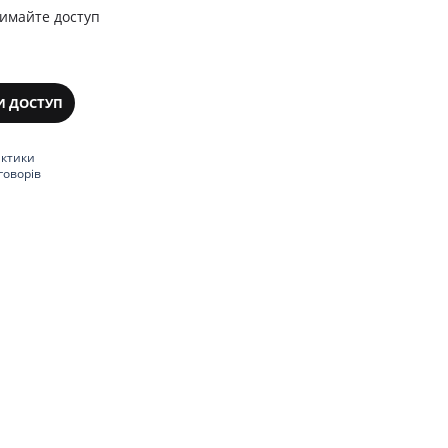
римайте доступ
И ДОСТУП
актики
говорів