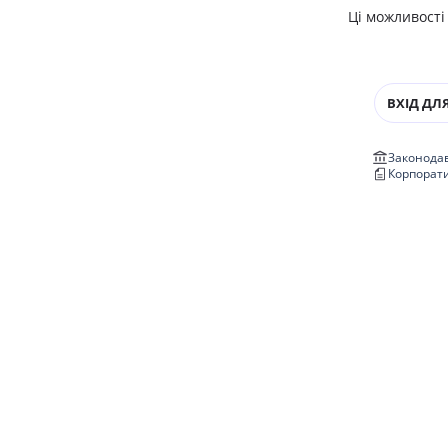
Ці можливості
ВХІД ДЛЯ
Законодав
Корпорат