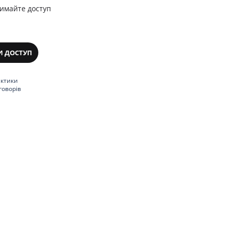
римайте доступ
И ДОСТУП
актики
говорів