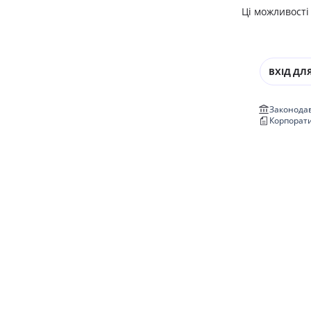
Ці можливості
ВХІД ДЛЯ
Законодав
Корпорат