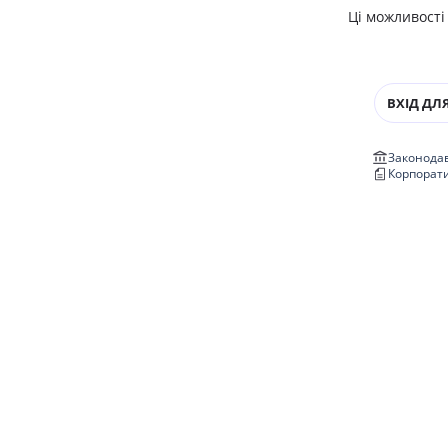
Ці можливості
ВХІД ДЛЯ
Законодав
Корпорат