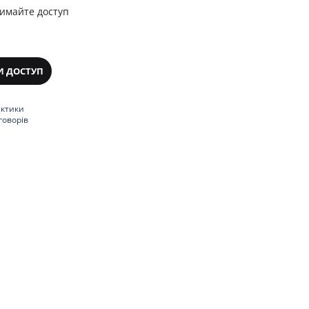
римайте доступ
И ДОСТУП
актики
говорів