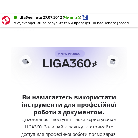
Шаблон від 27.07.2012
(
Чинний
)
Акт, складений за результатами проведення планового (позапланового) заходу державного нагляду (контролю) щодо дотримання вимог законодавства у сфері містобудівної діяльності
undefined
Ви намагаєтесь використати
інструменти для професійної
роботи з документом.
Ці можливості доступні тільки користувачам
LIGA360. Залишайте заявку та отримайте
доступ для професійної роботи прямо зараз.