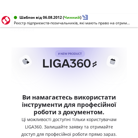
Шаблон від 06.08.2012
(
Чинний
)
Реєстр підприємств-позичальників, які мають право на отримання компенсації відсоткової ставки за короткостроковими, середньостроковими, довгостроковими кредитами (позиками) та суми фактично сплачених відсотків за користування ними
undefined
Ви намагаєтесь використати
інструменти для професійної
роботи з документом.
Ці можливості доступні тільки користувачам
LIGA360. Залишайте заявку та отримайте
доступ для професійної роботи прямо зараз.