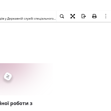
Розклад іспитів із присвоєння (підтвердження) кваліфікаційної категорії [щодо військовослужбовців та працівників, які обіймають посади водіїв у Державній службі спеціального зв'язку та захисту інформації України]
ної роботи з