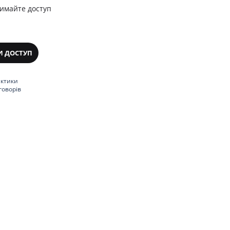
римайте доступ
И ДОСТУП
актики
говорів