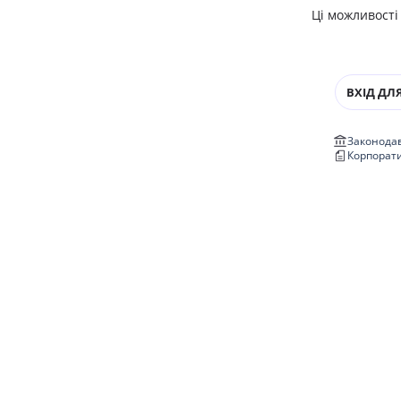
Ці можливості
ВХІД ДЛЯ
Законодав
Корпорат