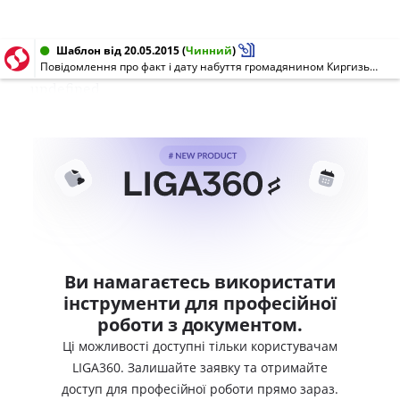
Шаблон від 20.05.2015
(
Чинний
)
Повідомлення про факт і дату набуття громадянином Киргизької Республіки громадянства України [щодо Угоди між Україною і Киргизькою Республікою про спрощений порядок зміни громадянства і запобігання випадкам безгромадянства та подвійного громадянства]
undefined
Ви намагаєтесь використати
інструменти для професійної
роботи з документом.
Ці можливості доступні тільки користувачам
LIGA360. Залишайте заявку та отримайте
доступ для професійної роботи прямо зараз.