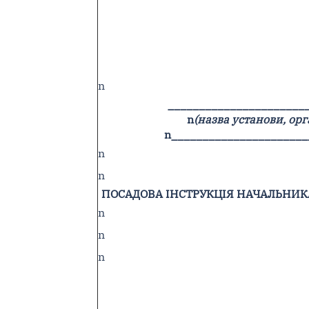
n
______________________
n
(назва установи, орг
n
______________________
n
n
ПОСАДОВА ІНСТРУКЦІЯ НАЧАЛЬНИК
n
n
n