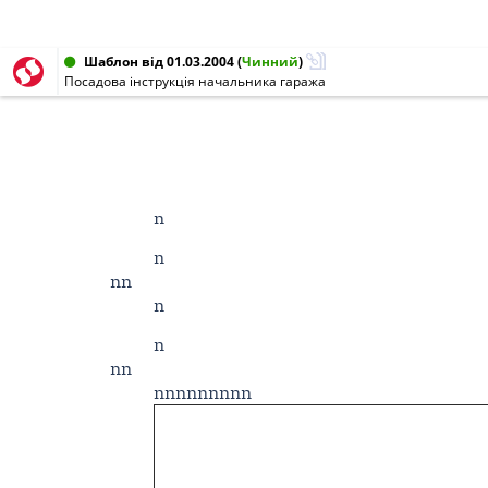
Шаблон від 01.03.2004
(
Чинний
)
Посадова інструкція начальника гаража
n
n
nn
n
n
nn
nnnnnnnnn