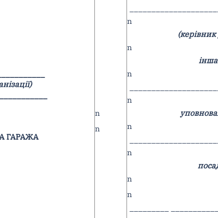
____________________
n
(керівник 
n
інша
___________
n
анізації)
____________________
___________
n
n
уповнова
n
n
А ГАРАЖА
____________________
n
поса
n
n
_________ __________