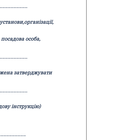
__________
установи,організації,
 посадова особа,
__________
жена затверджувати
__________
дову інструкцію)
__________