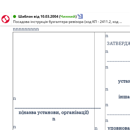
Шаблон від 10.03.2004
(
Чинний
)
Посадова інструкція бухгалтера-ревізора (код КП - 2411.2, код ОКПДТР - 20284)
nnnnnnnnn
n
ЗАТВЕРД
n
________
n
устан
n
інша
n
n
_________________________________
n
(назва установи, організації)
________
n
n
n
n
уповнова