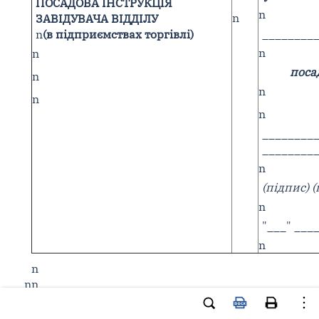
ПОСАДОВА ІНСТРУКЦІЯ
n
n
ЗАВІДУВАЧА ВІДДІЛУ
________
n
(в підприємствах торгівлі)
n
n
поса
n
n
n
n
________
________
n
(підпис) (
n
"___" ___
n
n
nn
n