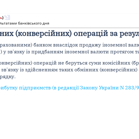
ь
)
льтатами банківського дня