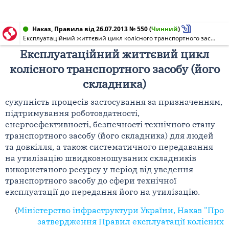
Наказ, Правила від 26.07.2013 № 550
(
Чинний
)
Експлуатаційний життєвий цикл колісного транспортного засобу (його складника)