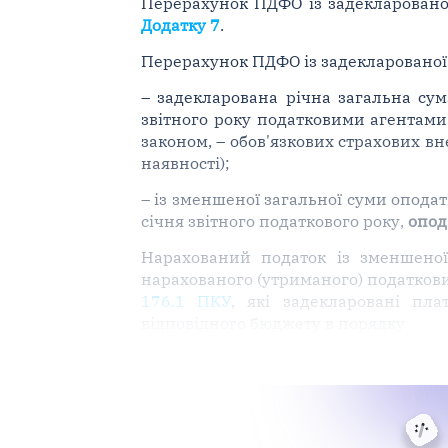
Перерахунок ПДФО із задекларованої
Додатку 7
.
Перерахунок ПДФО із задекларованої 
– задекларована річна загальна су
звітного року податковими агентами
законом, – обов'язкових страхових вн
наявності);
– із зменшеної загальної суми опода
січня звітного податкового року,
опод
Нарахований податок із зменшеної
нарахованого (утриманого) податкови
176.1 ПКУ
, які задекларовані пл
відповідного бюджету в порядку