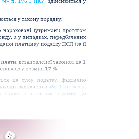
 «є» п. 176.1 ПКУ)
здійснюється у
юється у такому порядку:
 нараховані (утримані) протягом
онду, а у випадках, передбачених
даної платнику податку ПСП (за її
 плати,
встановленої законом на 1
 ставкою у розмірі
17 %.
ться на суму податку, фактично
доходи, зазначені в
абз. 1 пп. «є» п.
ає сплаті платником податку до