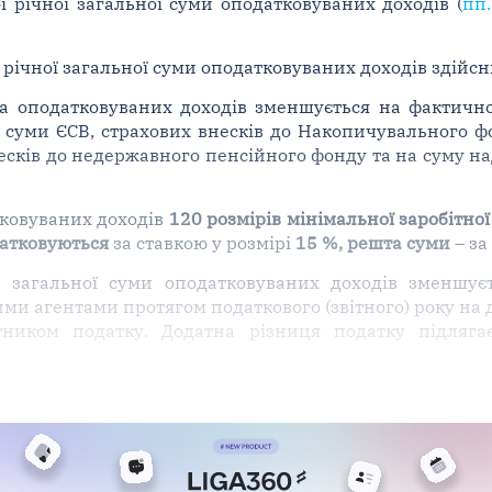
 річної загальної суми оподатковуваних доходів (
пп.
річної загальної суми оподатковуваних доходів здійсн
ма оподатковуваних доходів зменшується на фактично
 суми ЄСВ, страхових внесків до Накопичувального ф
есків до недержавного пенсійного фонду та на суму на
тковуваних доходів
120 розмірів мінімальної заробітної
атковуються
за ставкою у розмірі
15 %,
решта суми
– за
 загальної суми оподатковуваних доходів зменшує
ми агентами протягом податкового (звітного) року на 
атником податку. Додатна різниця податку підляг