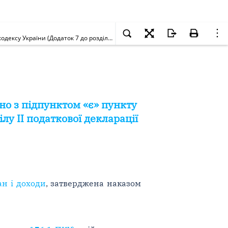
Розрахунок податкових зобов'язань з податку на доходи фізичних осіб згідно з підпунктом «є» пункту 176.1 статті 176 розділу IV Податкового кодексу України (Додаток 7 до розділу II податкової декларації про майновий стан і доходи)
но з підпунктом «є» пункту
ілу II податкової декларації
ан і доходи
, затверджена наказом