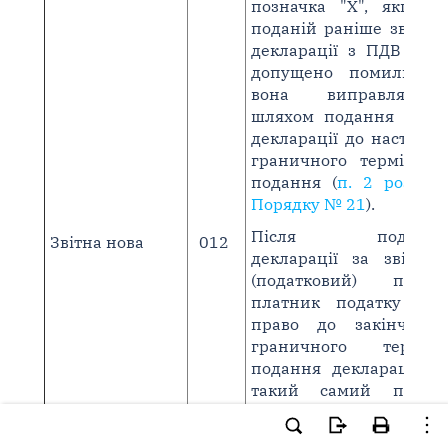
позначка "Х", якщо в
поданій раніше звітній
декларації з ПДВ було
допущено помилку й
вона виправляється
шляхом подання нової
декларації до настання
граничного терміну її
подання (
п. 2 розд. V
Порядку № 21
).
Після подання
Звітна нова
012
декларації за звітний
(податковий) період
платник податку має
право до закінчення
граничного терміну
подання декларації за
такий самий період
подати нову
декларацію з