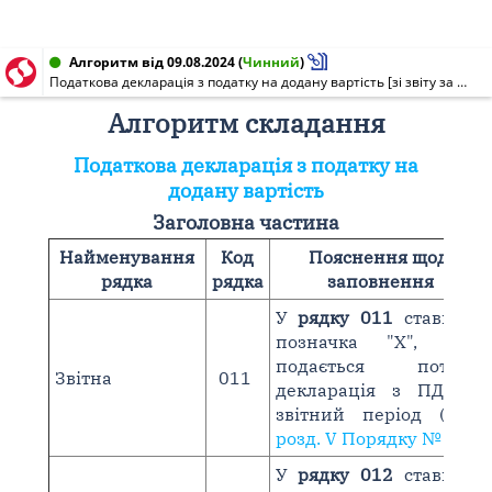
Алгоритм від 09.08.2024
(
Чинний
)
Податкова декларація з податку на додану вартість [зі звіту за жовтень 2024 р.]
Алгоритм складання
Податкова декларація з податку на
додану вартість
Заголовна частина
Найменування
Код
Пояснення щодо
рядка
рядка
заповнення
У
рядку 011
ставиться
позначка "Х", якщо
подається поточна
Звітна
011
декларація з ПДВ за
звітний період (
п. 2
розд. V Порядку № 21
)
У
рядку 012
ставиться