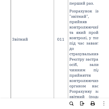
перший раз.
Розрахунок із ти
"звітний", як
прийняв
контролюючий ор
та який пройшов 
контролі, у тому чи
Звітний
011
під час завантаже
до Реєст
страхувальників та
Реєстру застрахова
осіб, залишаєт
чинним під ч
прийняття
контролюючим
органом наступн
Розрахунку за та
звітний (податков
період (
п. 1 розд. 
Порядку № 4
)