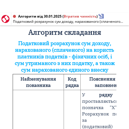
Алгоритм від 30.01.2025
(
Втратив чинність
)
Податковий розрахунок сум доходу, нарахованого (сплаченого) на користь платників податків - фізичних осіб, і сум утриманого з них податку, а також сум нарахованого єдиного внеску [січень 2025 р. - червень 2026 р.]
Алгоритм складання
Податковий розрахунок сум доходу,
нарахованого (сплаченого) на користь
платників податків - фізичних осіб, і
сум утриманого з них податку, а також
сум нарахованого єдиного внеску
Найменування
Код
Пояснення щодо
показника
рядка
заповнення
У
рядку 0
проставляється
позначка "Х", я
Розрахунок подаєт
за звітн
(податковий) пер