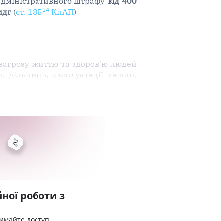
адміністративного штрафу
від 400
14
мдг
(
ст. 185
КпАП
)
 загрозу життю та здоров'ю людей
в, дільниць, експлуатації машин,
ної роботи з
римайте доступ