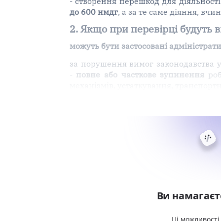
- створення перешкод для діяльнос
до 600 нмдг
, а за те саме діяння, вч
2. Якщо при перевірці будуть 
можуть бути застосовані адміністрат
за порушення вимог законодавства у
-
повне або часткове зупинення
роб
механізмів, устаткування, транспортн
Ви намагаєт
Ці можливості