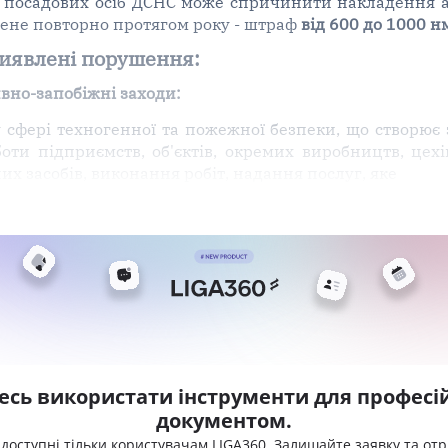
ті посадових осіб ДСНС може спричинити накладення 
инене повторно протягом року - штраф
від 600 до 1000 н
виявлені порушення:
ивно-запобіжні заходи:
 сфері техногенної та пожежної безпеки, що створює
оти підприємств, об'єктів, окремих виробництв, цехі
их засобів, виконання робіт, надання послуг, яке
есь використати інструменти для професій
документом.
 доступні тільки користувачам LIGA360. Залишайте заявку та от