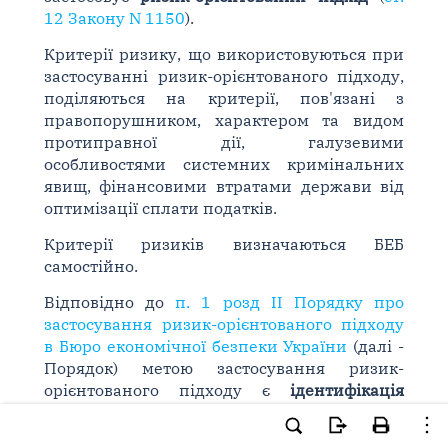
12 Закону N 1150
).
Критерії ризику, що використовуються при
застосуванні ризик-орієнтованого підходу,
поділяються на критерії, пов'язані з
правопорушником, характером та видом
протиправної дії, галузевими
особливостями системних кримінальних
явищ, фінансовими втратами держави від
оптимізації сплати податків.
Критерії ризиків визначаються БЕБ
самостійно.
Відповідно до
п. 1 розд ІІ Порядку про
застосування ризик-орієнтованого підходу
в Бюро економічної безпеки України
(далі -
Порядок) метою застосування ризик-
орієнтованого підходу є
ідентифікація
ризиків вчинення кримінальних
правопорушень
у бюджетній, податковій,