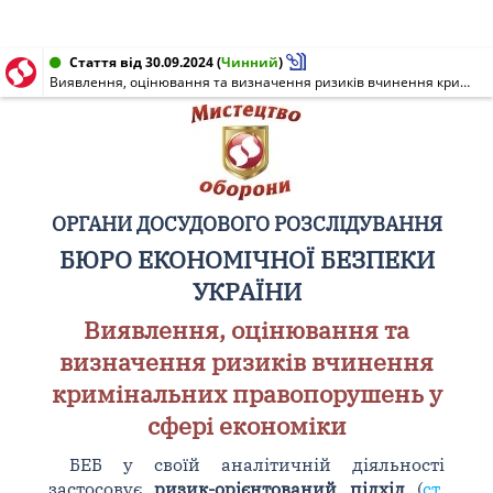
Стаття від 30.09.2024
(
Чинний
)
Виявлення, оцінювання та визначення ризиків вчинення кримінальних правопорушень у сфері економіки
ОРГАНИ ДОСУДОВОГО РОЗСЛІДУВАННЯ
БЮРО ЕКОНОМІЧНОЇ БЕЗПЕКИ
УКРАЇНИ
Виявлення, оцінювання та
визначення ризиків вчинення
кримінальних правопорушень у
сфері економіки
БЕБ у своїй аналітичній діяльності
застосовує
ризик-орієнтований підхід
(
ст.