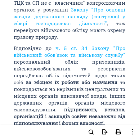
ТЦК та СП не є "класичним" контролюючим
органом у розумінні
Закону "Про основні
засади державного нагляду (контролю) у
сфері господарської діяльності"
, тож
перевірки військового обліку мають окрему
правову природу.
Відповідно до
ч. 5 ст. 34 Закону "Про
військовий обов'язок та військову службу"
персональний облік призовників,
військовозобов'язаних та резервістів
передбачає облік відомостей щодо таких
осіб
за місцем їх роботи
або навчання
та
покладається на керівників центральних та
місцевих органів виконавчої влади, інших
державних органів, органів місцевого
самоврядування,
підприємств, установ,
організацій і закладів освіти незалежно від
підпорядкування і форми власності
.
Перевірка організації військового