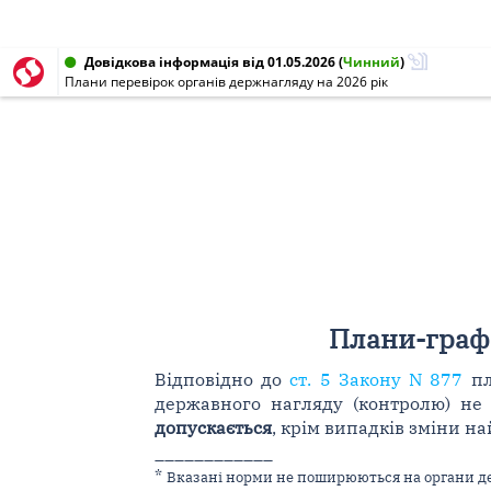
Довідкова інформація від 01.05.2026
(
Чинний
)
Плани перевірок органів держнагляду на 2026 рік
Плани-графі
Відповідно до
ст. 5 Закону N 877
пл
державного нагляду (контролю) не
допускається
, крім випадків зміни 
____________
*
Вказані норми не поширюються на органи д