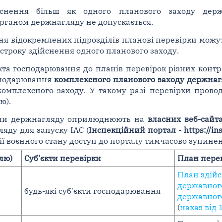
йснення більш як одного планового заходу держ
рганом держнагляду не допускається.
ння відокремлених підрозділів планові перевірки можу
строку здійснення одного планового заходу.
єкта господарювання до планів перевірок різних конт
осподарювання
комплексного планового заходу держна
комплексного заходу. У такому разі перевірки прово
ю).
гани держнагляду оприлюднюють на
власних веб-сайт
яду для запуску ІАС (
Інспекційний портал - https://ins
ії воєнного стану доступ до порталу тимчасово зупинен
лю)
Суб'єкти перевірки
План пере
План здійс
державного
будь-які суб'єкти господарювання
державного
(
наказ від 