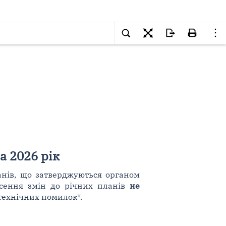
а 2026 рік
анів, що затверджуються органом
есення змін до річних планів
не
технічних помилок*.