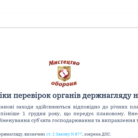
ки перевірок органів держнагляду н
анові заходи здійснюються відповідно до річних пл
 пізніше 1 грудня року, що передує плановому. Вн
найменування суб'єкта господарювання та виправлення 
ержнагляду, визначені
ст. 2 Закону N 877
, зокрема ДПС.