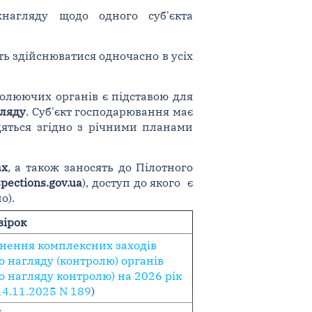
нагляду щодо одного суб'єкта
ть здійснюватися одночасно в усіх
ролюючих органів є підставою для
гляду
. Суб'єкт господарювання має
дяться згідно з річними планами
ах
, а також заносять до Пілотного
pections.gov.ua
), доступ до якого є
о).
вірок
нення комплексних заходів
 нагляду (контролю) органів
 нагляду контролю) на 2026 рік
14.11.2025 N 189
)