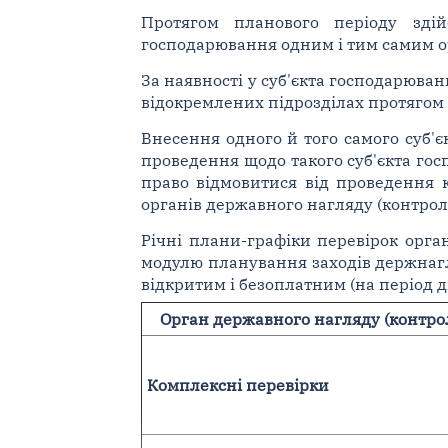
Протягом планового періоду зді
господарювання одним і тим самим о
За наявності у суб'єкта господарюва
відокремлених підрозділах протягом 
Внесення одного й того самого суб'
проведення щодо такого суб'єкта г
право відмовитися від проведення 
органів державного нагляду (контрол
Річні плани-графіки перевірок ор
модулю планування заходів держнагл
відкритим і безоплатним (на період д
Орган державного нагляду (контро
Комплексні перевірки