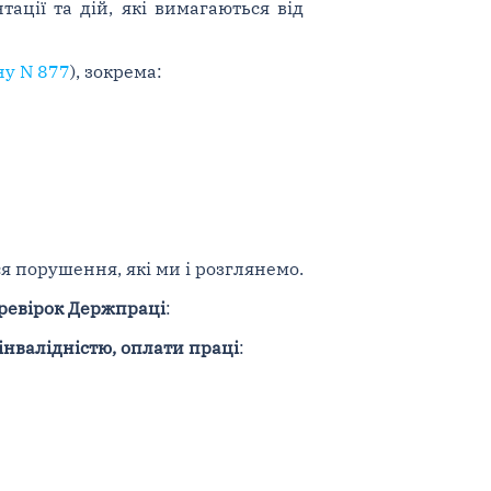
ації та дій, які вимагаються від
ну N 877
), зокрема:
я порушення, які ми і розглянемо.
ревірок Держпраці
:
інвалідністю, оплати праці
: