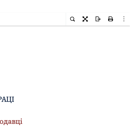
РАЦІ
одавці