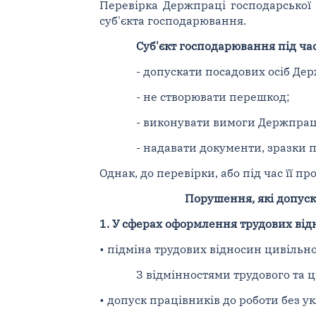
Перевірка Держпраці господарської 
суб'єкта господарювання.
Суб'єкт господарювання під час
- допускати посадових осіб Де
- не створювати перешкод;
- виконувати вимоги Держпрац
- надавати документи, зразки п
Однак, до перевірки, або під час її 
Порушення, які допус
1. У сферах оформлення трудових від
• підміна трудових відносин цивіль
З відмінностями трудового та 
• допуск працівників до роботи без у