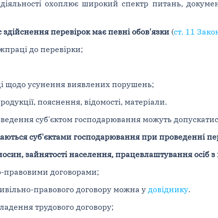
діяльності охоплює широкий спектр питань, документ
 здійснення перевірок має певні обов'язки
(
ст. 11 Зако
ржпраці до перевірки;
і щодо усунення виявлених порушень;
родукції, пояснення, відомості, матеріали.
проведення суб'єктом господарювання можуть допускатис
каються суб'єктами господарювання при проведенні пе
носин, зайнятості населення, працевлаштування осіб з 
но-правовими договорами;
цивільно-правового договору можна у
довіднику
.
кладення трудового договору;