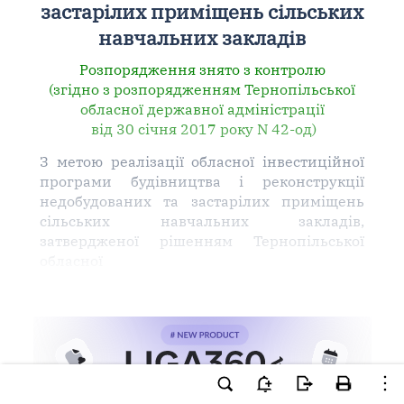
застарілих приміщень сільських
навчальних закладів
Розпорядження знято з контролю
(згідно з розпорядженням Тернопільської
обласної державної адміністрації
від 30 січня 2017 року N 42-од)
З метою реалізації обласної інвестиційної
програми будівництва і реконструкції
недобудованих та застарілих приміщень
сільських навчальних закладів,
затвердженої рішенням Тернопільської
обласної