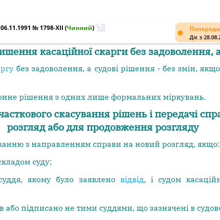
6.11.1991 № 1798-XII
(
Чинний
)
Попередн
Діє з 28.08