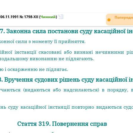
6.11.1991 № 1798-XII
(
Чинний
)
Попередн