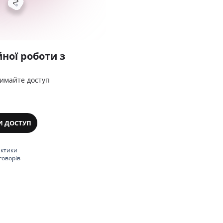
ної роботи з
римайте доступ
И ДОСТУП
актики
говорів