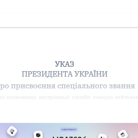
УКАЗ
ПРЕЗИДЕНТА УКРАЇНИ
ро присвоєння спеціального звання
рал-полковника внутрішньої служби генерал-лейтен