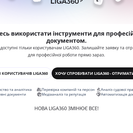
есь використати інструменти для професій
документом.
 доступні тільки користувачам LIGA360. Залишайте заявку та от
для професійної роботи прямо зараз.
 КОРИСТУВАЧІВ LIGA360
ХОЧУ СПРОБУВАТИ LIGA360 - ОТРИМАТ
ство та аналітика
Перевірка компаній та персон
Аналіз судової пр
ивні документи
Медіааналіз та репутація
Автоматизація до
НОВА LIGA360 ЗМІНЮЄ ВСЕ!