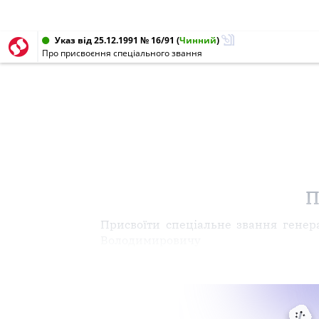
Указ від 25.12.1991 № 16/91
(
Чинний
)
Про присвоєння спеціального звання
П
Присвоїти спеціальне звання гене
Володимировичу