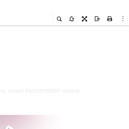
анту міліції ВАСИЛИШИНУ Андрію