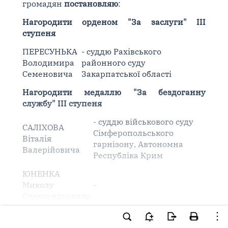
громадян
постановляю
:
Нагородити орденом "За заслуги" III
ступеня
ПЕРЕСУНЬКА
- суддю Рахівського
Володимира
районного суду
Семеновича
Закарпатської області
Нагородити медаллю "За бездоганну
службу" III ступеня
- суддю військового суду
САЛІХОВА
Сімферопольського
Віталія
гарнізону, Автономна
Валерійовича
Республіка Крим
ЮНЕНКА
Миколу
-
Олександровича