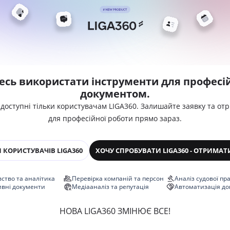
есь використати інструменти для професій
документом.
 доступні тільки користувачам LIGA360. Залишайте заявку та от
для професійної роботи прямо зараз.
 КОРИСТУВАЧІВ LIGA360
ХОЧУ СПРОБУВАТИ LIGA360 - ОТРИМАТ
ство та аналітика
Перевірка компаній та персон
Аналіз судової пр
ивні документи
Медіааналіз та репутація
Автоматизація до
НОВА LIGA360 ЗМІНЮЄ ВСЕ!