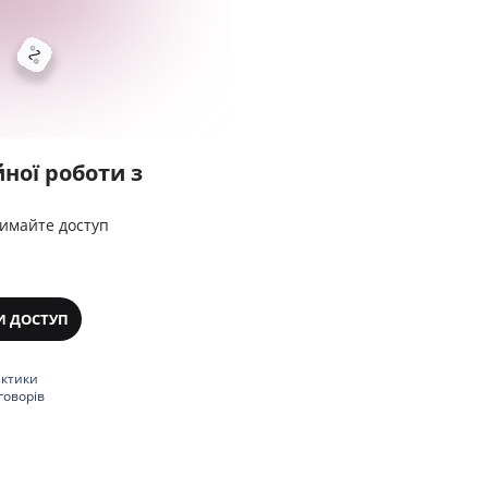
ної роботи з
римайте доступ
И ДОСТУП
актики
говорів