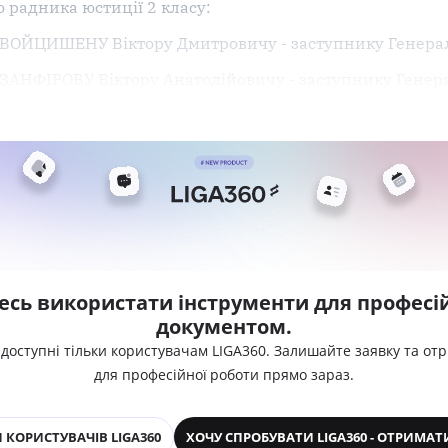
 радника юстиції 2 класу:
 ВОЙЦИШЕНУ Віктору Дмитровичу - заступнику Генерал
 ЗАНФІРОВУ Віктору Анатолійовичу - заступнику Генер
есь використати інструменти для професій
документом.
 доступні тільки користувачам LIGA360. Залишайте заявку та от
для професійної роботи прямо зараз.
 КОРИСТУВАЧІВ LIGA360
ХОЧУ СПРОБУВАТИ LIGA360 - ОТРИМАТ