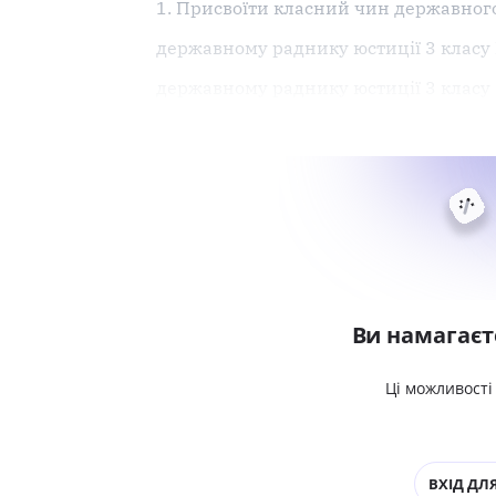
1. Присвоїти класний чин державного
державному раднику юстиції 3 класу
державному раднику юстиції 3 класу
Ви намагаєт
Ці можливості
ВХІД ДЛЯ