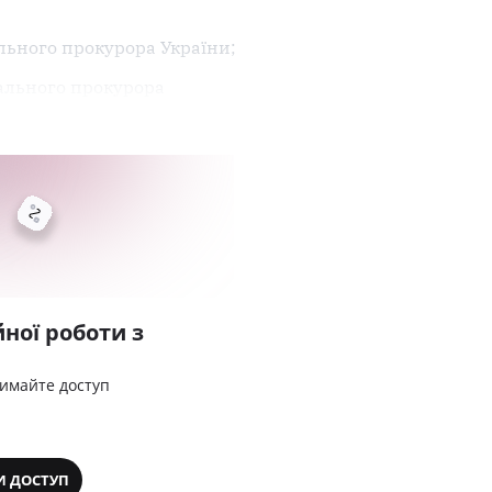
ьного прокурора України;
ального прокурора
ної роботи з
римайте доступ
И ДОСТУП