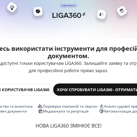
есь використати інструменти для професій
документом.
 доступні тільки користувачам LIGA360. Залишайте заявку та от
для професійної роботи прямо зараз.
 КОРИСТУВАЧІВ LIGA360
ХОЧУ СПРОБУВАТИ LIGA360 - ОТРИМАТ
ство та аналітика
Перевірка компаній та персон
Аналіз судової пр
ивні документи
Медіааналіз та репутація
Автоматизація до
НОВА LIGA360 ЗМІНЮЄ ВСЕ!