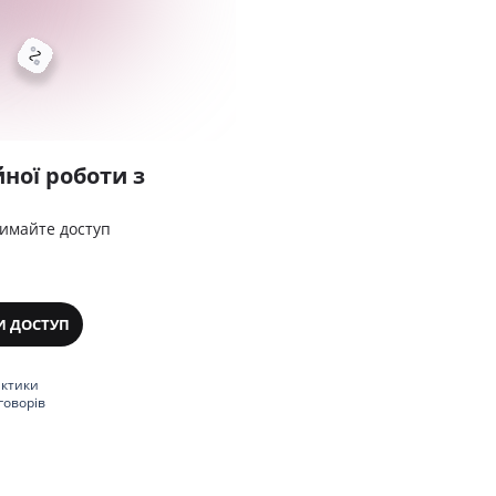
ної роботи з
римайте доступ
И ДОСТУП
актики
говорів