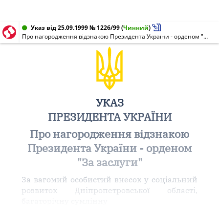
Указ від 25.09.1999 № 1226/99
(
Чинний
)
Про нагородження відзнакою Президента України - орденом "За заслуги"
УКАЗ
ПРЕЗИДЕНТА УКРАЇНИ
Про нагородження відзнакою
Президента України - орденом
"За заслуги"
За вагомий особистий внесок у соціальний
розвиток Дніпропетровської області,
багаторічну сумлінну