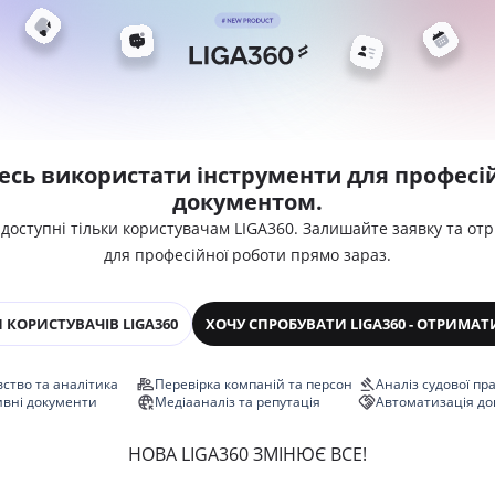
есь використати інструменти для професій
документом.
 доступні тільки користувачам LIGA360. Залишайте заявку та от
для професійної роботи прямо зараз.
 КОРИСТУВАЧІВ LIGA360
ХОЧУ СПРОБУВАТИ LIGA360 - ОТРИМАТ
ство та аналітика
Перевірка компаній та персон
Аналіз судової пр
ивні документи
Медіааналіз та репутація
Автоматизація до
НОВА LIGA360 ЗМІНЮЄ ВСЕ!