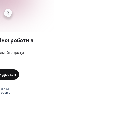
ної роботи з
римайте доступ
И ДОСТУП
актики
говорів