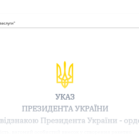
заслуги"
УКАЗ
ПРЕЗИДЕНТА УКРАЇНИ
ідзнакою Президента України - орде
ість, вагомий особистий внесок у створення ракетно