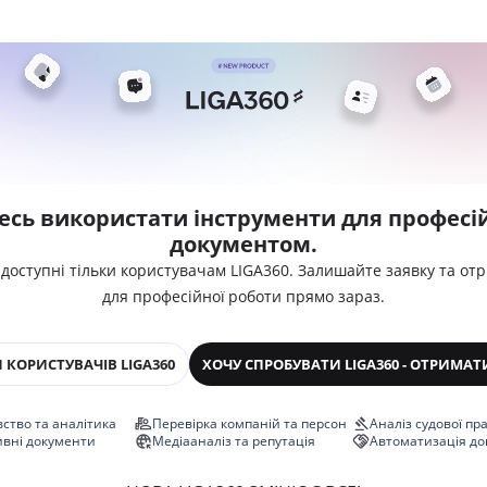
есь використати інструменти для професій
документом.
 доступні тільки користувачам LIGA360. Залишайте заявку та от
для професійної роботи прямо зараз.
 КОРИСТУВАЧІВ LIGA360
ХОЧУ СПРОБУВАТИ LIGA360 - ОТРИМАТ
ство та аналітика
Перевірка компаній та персон
Аналіз судової пр
ивні документи
Медіааналіз та репутація
Автоматизація до