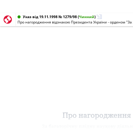
Указ від 19.11.1998 № 1279/98
(
Чинний
)
Про нагородження відзнакою Президента України - орденом "За 
Про нагородження в
За багаторічну плідну наукову діяльн