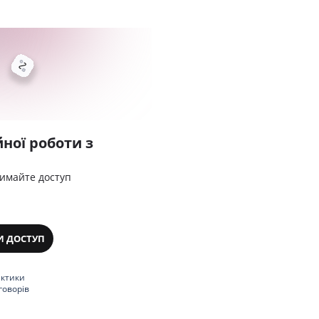
ної роботи з
римайте доступ
И ДОСТУП
актики
говорів