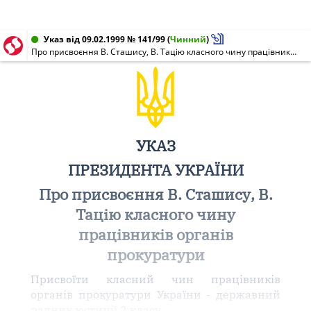
Указ від 09.02.1999 № 141/99
(
Чинний
)
Про присвоєння В. Сташису, В. Тацію класного чину працівників органів прокуратури
УКАЗ
ПРЕЗИДЕНТА УКРАЇНИ
Про присвоєння В. Сташису, В.
Тацію класного чину
працівників органів
прокуратури
Присвоїти класний чин працівників
органів прокуратури України - державний
радник юстиції 2 класу