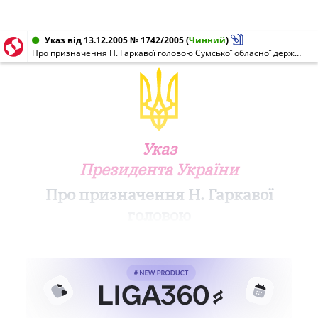
Указ від 13.12.2005 № 1742/2005
(
Чинний
)
Про призначення Н. Гаркавої головою Сумської обласної державної адміністрації
Указ
Президента України
Про призначення Н. Гаркавої
головою