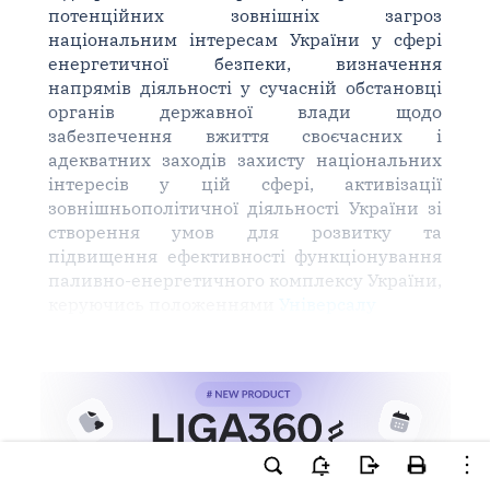
потенційних зовнішніх загроз
національним інтересам України у сфері
енергетичної безпеки, визначення
напрямів діяльності у сучасній обстановці
органів державної влади щодо
забезпечення вжиття своєчасних і
адекватних заходів захисту національних
інтересів у цій сфері, активізації
зовнішньополітичної діяльності України зі
створення умов для розвитку та
підвищення ефективності функціонування
паливно-енергетичного комплексу України,
керуючись положеннями
Універсалу