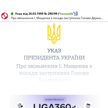
Указ від 26.03.1999 № 290/99
(
Чинний
)
Про звільнення І. Мащенка з посади заступника Голови Державного комітету телебачення і радіомовлення України
УКАЗ
ПРЕЗИДЕНТА УКРАЇНИ
Про звільнення І. Мащенка з
посади заступника Голови
Державного