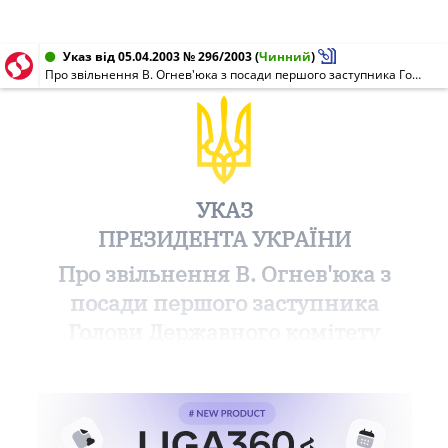
Указ від 05.04.2003 № 296/2003
(
Чинний
)
Про звільнення В. Огнев'юка з посади першого заступника Голови Державного комітету України у справах національностей та міграції
УКАЗ
ПРЕЗИДЕНТА УКРАЇНИ
Про звільнення В. Огнев'юка з
посади першого заступника
Голови Державного комітету