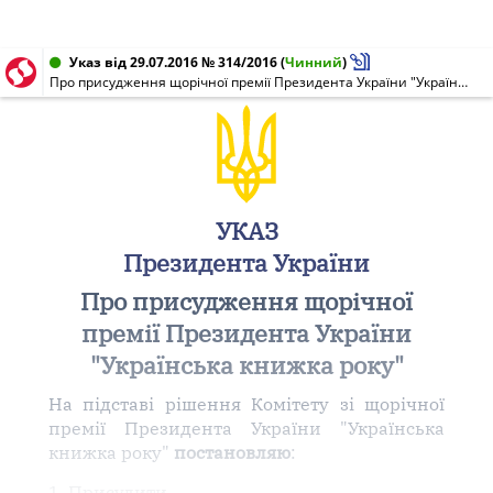
Указ від 29.07.2016 № 314/2016
(
Чинний
)
Про присудження щорічної премії Президента України "Українська книжка року"
УКАЗ
Президента України
Про присудження щорічної
премії Президента України
"Українська книжка року"
На підставі рішення Комітету зі щорічної
премії Президента України "Українська
книжка року"
постановляю
:
1. Присудити